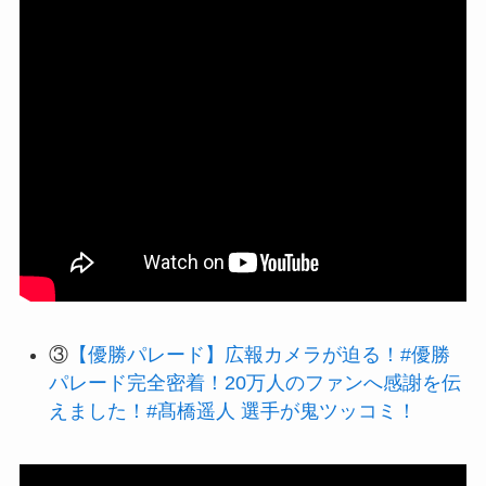
③
【優勝パレード】広報カメラが迫る！#優勝
パレード完全密着！20万人のファンへ感謝を伝
えました！#髙橋遥人 選手が鬼ツッコミ！