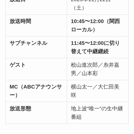
（土）
放送時間
10:45〜12:00（関西
ローカル）
サブチャンネル
11:45〜12:00に切り
替えて中継継続
ゲスト
桧山進次郎／糸井嘉
男／山本彩
MC（ABCアナウンサ
横山太一／大仁田美
ー）
咲
放送形態
地上波“唯一”の生中継
番組