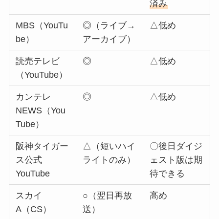
済み
MBS（YouTu
◎（ライブ→
△低め
be）
アーカイブ）
読売テレビ
◎
△低め
（YouTube）
カンテレ
◎
△低め
NEWS（You
Tube）
阪神タイガー
△（短いハイ
〇後日ダイジ
ス公式
ライトのみ）
ェスト版は期
YouTube
待できる
スカイ
○（翌日再放
高め
A（CS）
送）