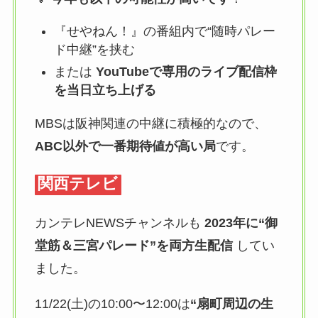
『せやねん！』の番組内で“随時パレー
ド中継”を挟む
または
YouTubeで専用のライブ配信枠
を当日立ち上げる
MBSは阪神関連の中継に積極的なので、
ABC以外で一番期待値が高い局
です。
関西テレビ
カンテレNEWSチャンネルも
2023年に“御
堂筋＆三宮パレード”を両方生配信
してい
ました。
11/22(土)の10:00〜12:00は
“扇町周辺の生