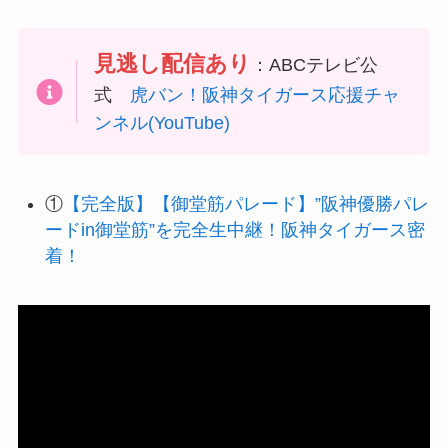
見逃し配信あり
：ABCテレビ公
式
虎バン！阪神タイガース応援チャ
ンネル(YouTube)
①
【完全版】【御堂筋パレード】”阪神優勝パレ
ードin御堂筋”を完全生中継！阪神タイガース密
着！