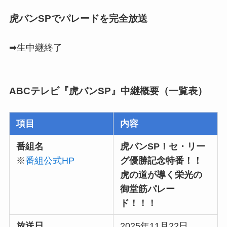
虎バンSPでパレードを完全放送
➡生中継終了
ABCテレビ『虎バンSP』中継概要（一覧表）
項目
内容
番組名
虎バンSP！セ・リー
※
番組公式HP
グ優勝記念特番！！
虎の道が導く栄光の
御堂筋パレー
ド！！！
放送日
2025年11月22日