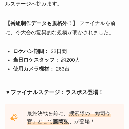
ルステージへ挑みます。
【番組制作データも規格外！】
ファイナルを前
に、今大会の驚異的な規模が明かされました。
ロケハン期間：
22日間
当日ロケスタッフ：
約200人
使用カメラ機材：
263台
▼ファイナルステージ：ラスボス登場！
最終決戦を前に、
捜索隊の「総司令
官」として
藤岡弘
、が登場！