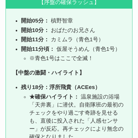
【序盤の確保ラッシュ】
開始05分：
槙野智章
開始10分：
おばたのお兄さん
開始11分：
カミムラ（青色1号）
開始11分頃：
仮屋そうめん（青色1号）
※青色1号はここで全滅！
【中盤の激闘・ハイライト】
残り18分：
浮所飛貴（ACEes）
★確保ハイライト：
温泉施設の浴場
「天井裏」に潜伏。自衛隊班の最初の
チェックをやり過ごす奇跡を見せる
も、直後に投入された「人感センサ
ー」が反応。再チェックにより無念の
確保となりました。