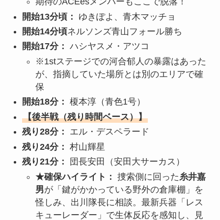
期待のACEesメンバーもここで脱落！
開始13分頃：
ゆきぽよ、青木マッチョ
開始14分頃
ネルソンズ青山フォール勝ち
開始17分：
ハシヤスメ・アツコ
※1stステージでの河合郁人の暴露はあった
が、指摘していた場所とは別のエリアで確
保
開始18分：
榎本淳（青色1号）
【後半戦（残り時間ベース）】
残り28分：
エル・デスペラード
残り24分：
村山輝星
残り21分：
団長安田（安田大サーカス）
★確保ハイライト：
捜索側に回った
糸井嘉
男
が「鍵がかかっている野外の倉庫棚」を
怪しみ、出川隊長に相談。最新兵器「レス
キューレーダー」で生体反応を感知し、見