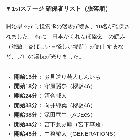
▼1stステージ 確保者リスト（脱落順）
開始早々から捜索隊の猛攻が続き、
10名
が確保さ
れました。 特に「日本かくれんぼ協会」の読み
（隠語：香ばしい＝怪しい場所）が的中するな
ど、プロの凄技が光りました。
開始15分：
お見送り芸人しんいち
開始18分：
守屋麗奈（櫻坂46）
開始24分：
河合郁人
開始33分：
向井純葉（櫻坂46）
開始38分：
深田竜生（ACEes）
開始44分：
宮下兼史鷹（宮下草薙）
開始45分：
中務裕太（GENERATIONS）