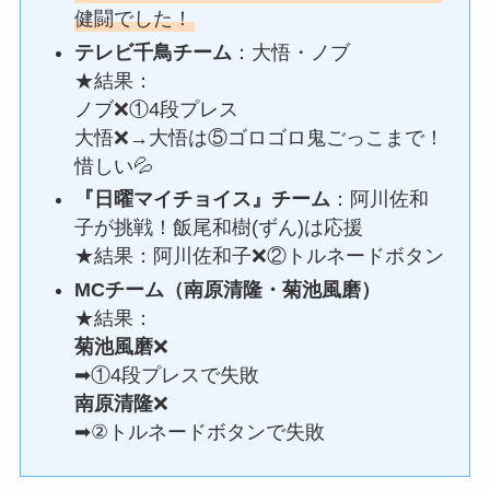
健闘でした！
テレビ千鳥チーム
：大悟・ノブ
★結果：
ノブ❌①4段プレス
大悟❌→大悟は⑤ゴロゴロ鬼ごっこまで！
惜しい💦
『日曜マイチョイス』チーム
：阿川佐和
子が挑戦！飯尾和樹(ずん)は応援
★結果：阿川佐和子❌②トルネードボタン
MCチーム（南原清隆・菊池風磨）
★結果：
菊池風磨
❌
➡①4段プレスで失敗
南原清隆
❌
➡②トルネードボタンで失敗