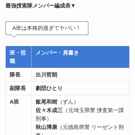
最強捜索隊メンバー編成表
▼
A班は本格的過ぎてヤバい！
班・役
メンバー・肩書き
職
隊長
出川哲朗
副隊長
劇団ひとり
A班
飯尾和樹
（ずん）
佐々木成三
（元埼玉県警 捜査第一課
刑事）
秋山博康
（元徳島県警 リーゼント刑