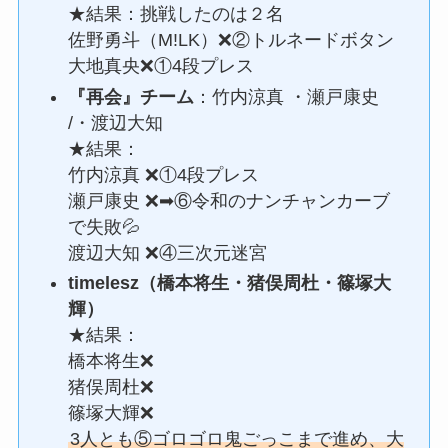
★結果：挑戦したのは２名
佐野勇斗（M!LK）❌②トルネードボタン
大地真央❌①4段プレス
『再会』チーム
：竹内涼真 ・瀬戸康史
/・渡辺大知
★結果：
竹内涼真 ❌①4段プレス
瀬戸康史 ❌➡⑥令和のナンチャンカーブ
で失敗💦
渡辺大知 ❌④三次元迷宮
timelesz（橋本将生・猪俣周杜・篠塚大
輝）
★結果：
橋本将生❌
猪俣周杜❌
篠塚大輝❌
3人とも⑤ゴロゴロ鬼ごっこまで進め、大