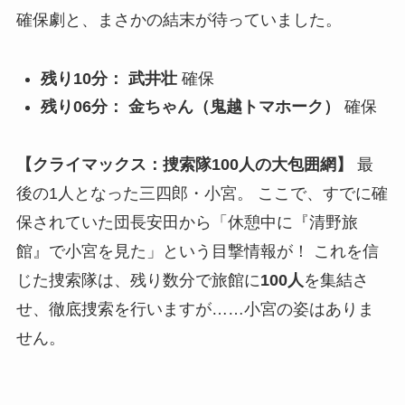
確保劇と、まさかの結末が待っていました。
残り10分：
武井壮
確保
残り06分：
金ちゃん（鬼越トマホーク）
確保
【クライマックス：捜索隊100人の大包囲網】
最
後の1人となった三四郎・小宮。 ここで、すでに確
保されていた団長安田から「休憩中に『清野旅
館』で小宮を見た」という目撃情報が！ これを信
じた捜索隊は、残り数分で旅館に
100人
を集結さ
せ、徹底捜索を行いますが……小宮の姿はありま
せん。