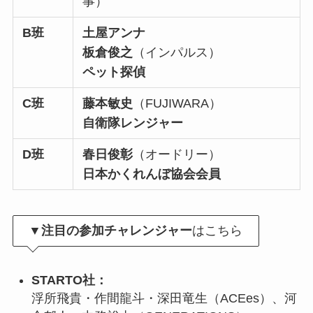
事）
B班
土屋アンナ
板倉俊之
（インパルス）
ペット探偵
C班
藤本敏史
（FUJIWARA）
自衛隊レンジャー
D班
春日俊彰
（オードリー）
日本かくれんぼ協会会員
▼注目の参加チャレンジャー
はこちら
STARTO社：
浮所飛貴・作間龍斗・深田竜生（ACEes）、河