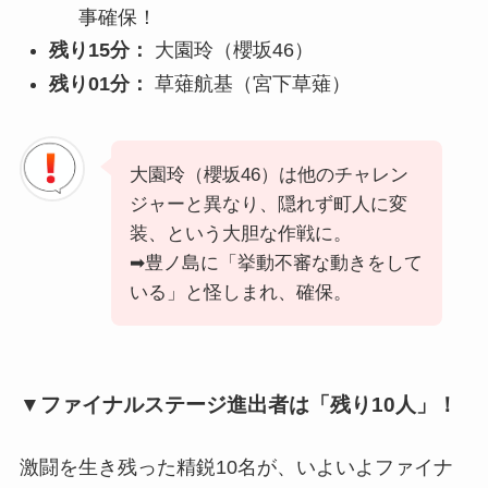
事確保！
残り15分：
大園玲（櫻坂46）
残り01分：
草薙航基（宮下草薙）
大園玲（櫻坂46）は他のチャレン
ジャーと異なり、隠れず町人に変
装、という大胆な作戦に。
➡豊ノ島に「挙動不審な動きをして
いる」と怪しまれ、確保。
▼ファイナルステージ進出者は「残り10人」！
激闘を生き残った精鋭10名が、いよいよファイナ