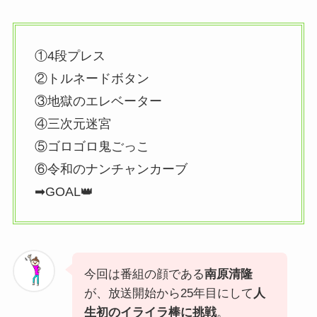
①4段プレス
②トルネードボタン
③地獄のエレベーター
④三次元迷宮
⑤ゴロゴロ鬼ごっこ
⑥令和のナンチャンカーブ
➡GOAL👑
今回は番組の顔である
南原清隆
が、放送開始から25年目にして
人
生初のイライラ棒に挑戦
。