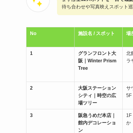
待ち合わせや写真映えスポット巡
No
施設名 / スポット
場
1
グランフロント大
北
阪｜Winter Prism
ラ
Tree
2
大阪ステーション
サ
シティ｜時空の広
5F
場ツリー
3
阪急うめだ本店｜
1
館内デコレーショ
か
ン