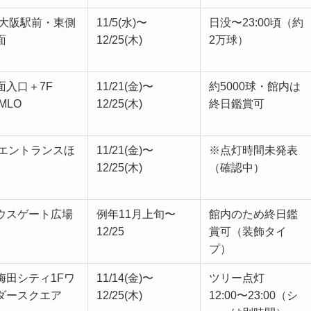
R大阪駅前・東側
11/5(水)〜
日没〜23:00頃（約
面
12/25(木)
2万球）
面入口＋7F
11/21(金)〜
約5000球・館内は
MLO
12/25(木)
終日鑑賞可
Fエントランスほ
11/21(金)〜
※点灯時間未発表
12/25(木)
（確認中）
ウスゲート広場
例年11月上旬〜
館内のため終日鑑
12/25
賞可（装飾タイ
プ）
梅田シティ1Fワ
11/14(金)〜
ツリー点灯
ダースクエア
12/25(木)
12:00〜23:00（シ