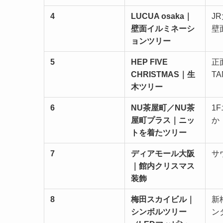
4
LUCUA osaka｜
J
壁面イルミネーシ
壁
ョンツリー
5
HEP FIVE
正
CHRISTMAS｜生
TA
木ツリー
6
NU茶屋町／NU茶
1
屋町プラス｜ニッ
か
トを着たツリー
7
ディアモール大阪
サ
｜館内クリスマス
装飾
8
梅田スカイビル｜
新
シンボルツリー
ン