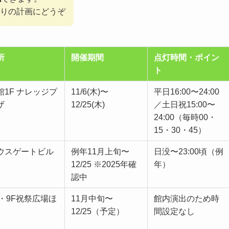
りの計画にどうぞ
所
開催期間
点灯時間・ポイン
ト
館1F ナレッジプ
11/6(木)〜
平日16:00〜24:00
ザ
12/25(木)
／土日祝15:00〜
24:00（毎時00・
15・30・45）
ウスゲートビル
例年11月上旬〜
日没〜23:00頃（例
12/25 ※2025年確
年）
認中
F・9F祝祭広場ほ
11月中旬〜
館内演出のため時
12/25（予定）
間設定なし