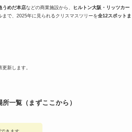
急うめだ本店
などの商業施設から、
ヒルトン大阪・リッツカー
まで、2025年に見られるクリスマスツリーを
全12スポットま
、
。
第更新します。
｜場所一覧（まずここから）
認
できます。