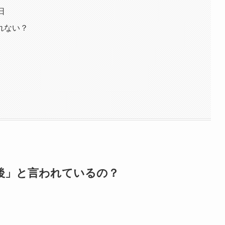
日
れない？
最後」と言われているの？