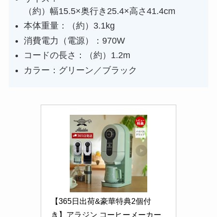
（約）幅15.5×奥行き25.4×高さ41.4cm
本体重量：（約）3.1kg
消費電力（電源）：970W
コードの長さ：（約）1.2m
カラー：グリーン／ブラック
【365日出荷&豪華特典2個付
き】アラジン コーヒーメーカー 