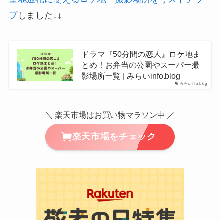
プ
しました↓↓
ドラマ『50分間の恋人』ロケ地ま
とめ！お弁当の公園やスーパー撮
影場所一覧 | みらいinfo.blog
みらいinfo.blog
＼ 楽天市場はお買い物マラソン中 ／
楽天市場をチェック