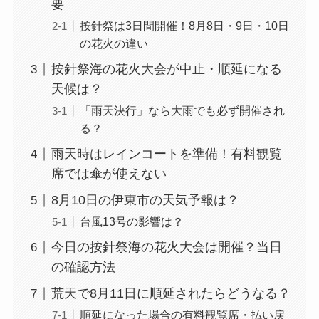
要
按針祭は3日間開催！8月8日・9日・10日
の花火の違い
按針祭海の花火大会が中止・順延になる
天候は？
「雨天決行」なら大雨でも必ず開催され
る？
雨天時はレインコートを準備！有料観覧
席では傘が使えない
8月10日の伊東市の天気予報は？
台風13号の影響は？
今日の按針祭海の花火大会は開催？当日
の確認方法
荒天で8月11日に順延されたらどうなる？
順延になった場合の有料観覧席・払い戻