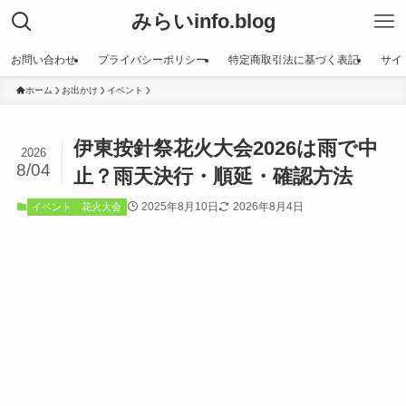
みらいinfo.blog
お問い合わせ
プライバシーポリシー
特定商取引法に基づく表記
サイ
ホーム
お出かけ
イベント
伊東按針祭花火大会2026は雨で中
2026
8/04
止？雨天決行・順延・確認方法
2025年8月10日
2026年8月4日
イベント
花火大会