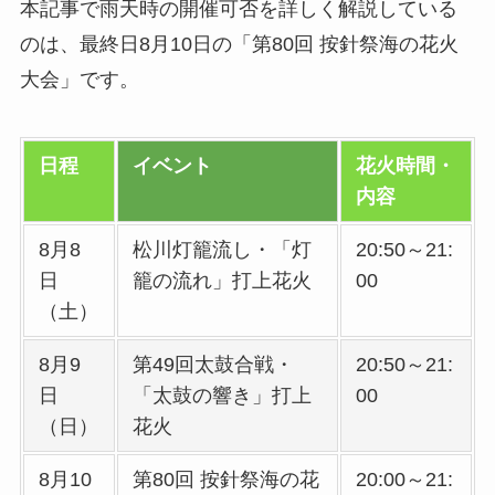
本記事で雨天時の開催可否を詳しく解説している
のは、最終日8月10日の「第80回 按針祭海の花火
大会」です。
日程
イベント
花火時間・
内容
8月8
松川灯籠流し・「灯
20:50～21:
日
籠の流れ」打上花火
00
（土）
8月9
第49回太鼓合戦・
20:50～21:
日
「太鼓の響き」打上
00
（日）
花火
8月10
第80回 按針祭海の花
20:00～21: