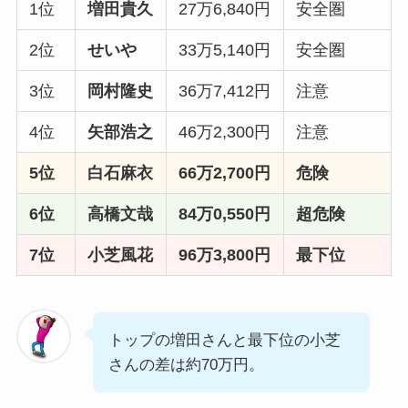
1位
増田貴久
27万6,840円
安全圏
2位
せいや
33万5,140円
安全圏
3位
岡村隆史
36万7,412円
注意
4位
矢部浩之
46万2,300円
注意
5位
白石麻衣
66万2,700円
危険
6位
高橋文哉
84万0,550円
超危険
7位
小芝風花
96万3,800円
最下位
トップの増田さんと最下位の小芝
さんの差は約70万円。