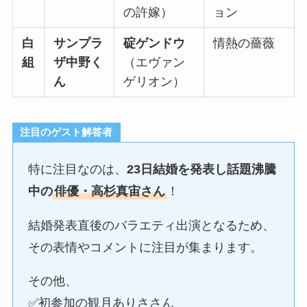
の許嫁）
ョン
白
サンプラ
碇ゲンドウ
情熱の薔薇
組
ザ中野く
（エヴァン
ん
ゲリオン）
注目のゲスト解答者
特に注目なのは、
23日結婚を発表し話題沸騰
中の
俳優・高杉真宙さん
！
結婚発表直後のバラエティ出演となるため、
その表情やコメントに注目が集まります。
その他、
✅初参加の観月ありささん