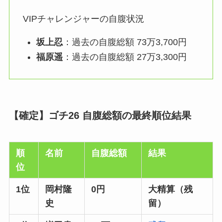
VIPチャレンジャーの自腹状況
坂上忍
：過去の自腹総額 73万3,700円
福原遥
：過去の自腹総額 27万3,300円
【確定】ゴチ26 自腹総額の最終順位結果
順
名前
自腹総額
結果
位
1位
岡村隆
0円
大精算（残
史
留）