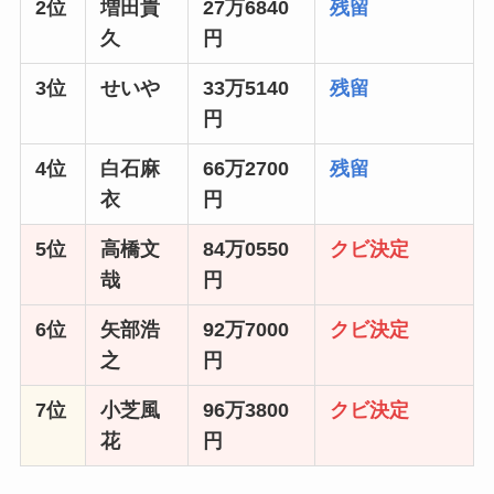
2位
増田貴
27万6840
残留
久
円
3位
せいや
33万5140
残留
円
4位
白石麻
66万2700
残留
衣
円
5位
高橋文
84万0550
クビ決定
哉
円
6位
矢部浩
92万7000
クビ決定
之
円
7位
小芝風
96万3800
クビ決定
花
円