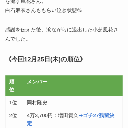
を流す風花さん。
白石麻衣さんももらい泣き状態💦
感謝を伝えた後、涙ながらに退出した小芝風花さ
んでした。
《今回12月25日(木)の順位》
順
メンバー
位
1位
岡村隆史
2位
4万3,700円：増田貴久
➡
ゴチ27残留決
定