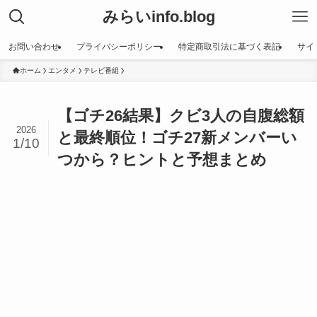
みらいinfo.blog
お問い合わせ
プライバシーポリシー
特定商取引法に基づく表記
サイ
ホーム
エンタメ
テレビ番組
【ゴチ26結果】クビ3人の自腹総額
2026
と最終順位！ゴチ27新メンバーい
1/10
つから？ヒントと予想まとめ