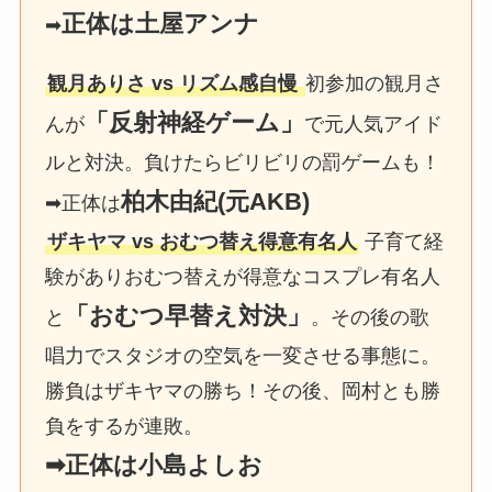
正体は土屋アンナ
➡
観月ありさ vs リズム感自慢
初参加の観月さ
「反射神経ゲーム」
んが
で元人気アイド
ルと対決。負けたらビリビリの罰ゲームも！
柏木由紀(元AKB)
➡正体は
ザキヤマ vs おむつ替え得意有名人
子育て経
験がありおむつ替えが得意なコスプレ有名人
「おむつ早替え対決」
と
。その後の歌
唱力でスタジオの空気を一変させる事態に。
勝負はザキヤマの勝ち！その後、岡村とも勝
負をするが連敗。
➡正体は小島よしお