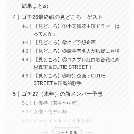
結果まとめ
ゴチ26最終戦の見どころ・ゲスト
【見どころ】①小芝風花主演ドラマ「は
ろてんか」
【見どころ】②クビ予想企画
【見どころ】③豪華有名人が応援に登場
【見どころ】④コスプレ紅白歌合戦に高
杉真宙＆CUTIE STREET！
【見どころ】⑤特別企画：CUTIE
STREET＆国民的歌手
ゴチ27（来年）の新メンバー予想
俳優枠（若手〜中堅）
女優・モデル枠
アーティスト・アイドル枠
もっと見る