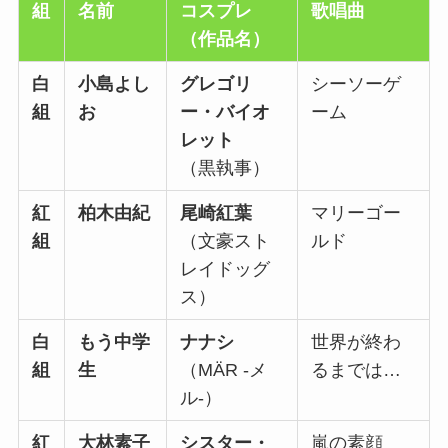
組
名前
コスプレ
歌唱曲
（作品名）
白
小島よし
グレゴリ
シーソーゲ
組
お
ー・バイオ
ーム
レット
（黒執事）
紅
柏木由紀
尾崎紅葉
マリーゴー
組
（文豪スト
ルド
レイドッグ
ス）
白
もう中学
ナナシ
世界が終わ
組
生
（MÄR -メ
るまでは…
ル-）
紅
大林素子
シスター・
嵐の素顔