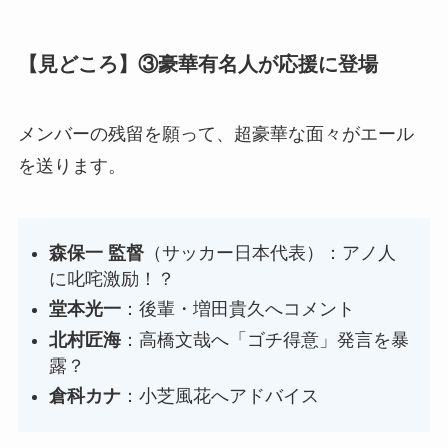
【見どころ】③豪華有名人が応援に登場
メンバーの残留を願って、超豪華な面々がエール
を送ります。
森保一 監督
（サッカー日本代表）：アノ人
に叱咤激励！？
堂本光一
：後輩・増田貴久へコメント
北村匠海
：高橋文哉へ「ゴチ得意」発言を暴
露？
倉科カナ
：小芝風花へアドバイス