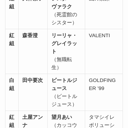
組
ヴァラク
（死霊館の
シスター）
紅
森香澄
リーリャ・
VALENTI
組
グレイラッ
ト
（無職転
生）
白
田中要次
ビートルジ
GOLDFING
組
ュース
ER ’99
（ビートル
ジュース）
紅
土屋アン
望月あい
タマシイレ
組
ナ
（カッコウ
ボリューシ