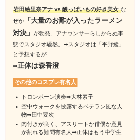
岩田絵里奈アナ vs 酸っぱいもの好き美女
な
「大量のお酢が入ったラーメン
ぜか
対決」
が勃発。アナウンサーらしからぬ事
態でスタジオ騒然。➡スタジオは「平野綾」
と予想するが
正体は森香澄
➡
その他のコスプレ有名人
トロンボーン演奏➡大林素子
空中ウォークを披露するベテラン風な人
物➡田中要次
肉付きが良く、アスリートか俳優か意見
が割れる難問有名人➡正体はもう中学生