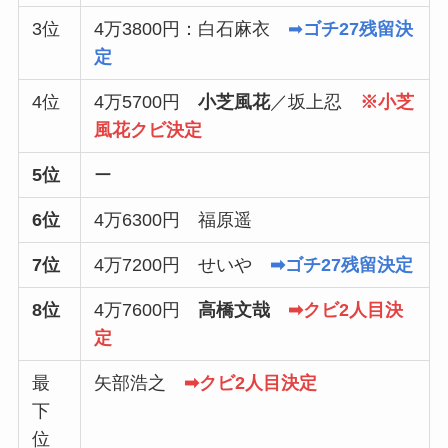
3位
4万3800円：白石麻衣
➡
ゴチ27残留決
定
4位
4万5700円
小芝風花
／坂上忍
※小芝
風花クビ決定
5位
ー
6位
4万6300円 福原遥
7位
4万7200円 せいや
➡ゴチ27残留決定
8位
4万7600円
高橋文哉
➡クビ2人目決
定
最
矢部浩之
➡クビ2人目決定
下
位