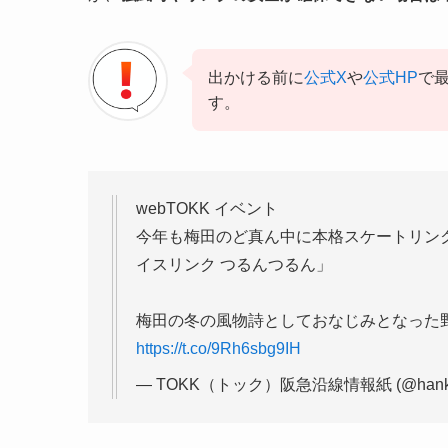
出かける前に
公式X
や
公式HP
で
す。
webTOKK イベント
今年も梅田のど真ん中に本格スケートリン
イスリンク つるんつるん」
梅田の冬の風物詩としておなじみとなった野
https://t.co/9Rh6sbg9IH
— TOKK（トック）阪急沿線情報紙 (@hankyu