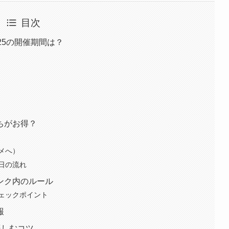
目次
25の開催期間は？
ちがお得？
メへ）
日の流れ
ンク内のルール
ェックポイント
報
楽しむコツ