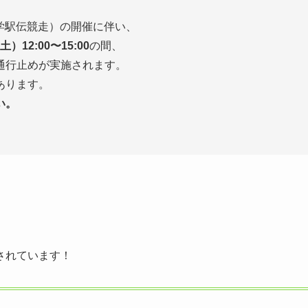
大学駅伝競走）の開催に伴い、
）12:00〜15:00
の間、
通行止めが実施されます。
あります。
い。
されています！