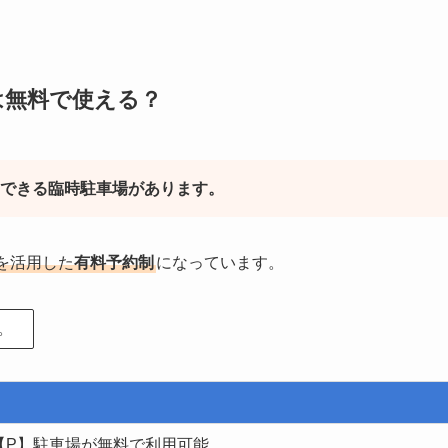
は無料で使える？
できる臨時駐車場があります。
paを活用した
有料予約制
になっています。
。
【P】駐車場が無料で利用可能