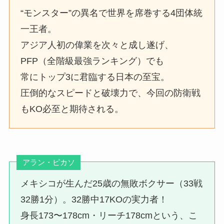
“モンスター”の異名で世界を席巻する4団体統
一王者。
アジア人初の偉業を次々と成し遂げ、
PFP（全階級最強ランキング）でも
常にトップ3に君臨する日本の至宝。
圧倒的なスピードと破壊力で、今回の防衛戦
もKO必至と期待される。
アラン・ピカソ
メキシコが生んだ25歳の無敗ボクサー（33戦
32勝1分）。32勝中17KOの実力者！
身長173〜178cm・リーチ178cmという、こ