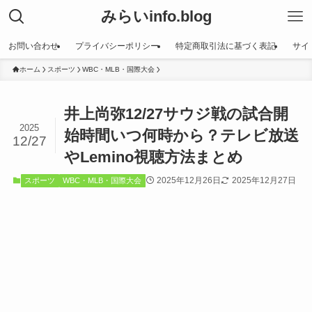
みらいinfo.blog
お問い合わせ
プライバシーポリシー
特定商取引法に基づく表記
サイ
ホーム
スポーツ
WBC・MLB・国際大会
井上尚弥12/27サウジ戦の試合開
2025
始時間いつ何時から？テレビ放送
12/27
やLemino視聴方法まとめ
2025年12月26日
2025年12月27日
スポーツ
WBC・MLB・国際大会