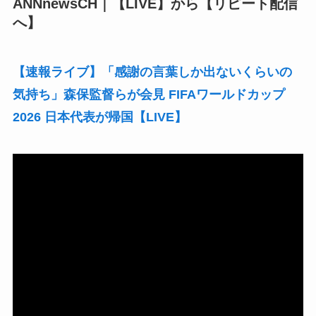
ANNnewsCH｜【LIVE】から【リピート配信
へ】
【速報ライブ】「感謝の言葉しか出ないくらいの
気持ち」森保監督らが会見 FIFAワールドカップ
2026 日本代表が帰国【LIVE】