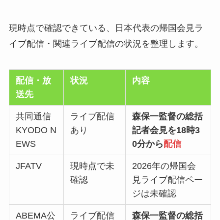
現時点で確認できている、日本代表の帰国会見ラ
イブ配信・関連ライブ配信の状況を整理します。
配信・放
状況
内容
送先
共同通信
ライブ配信
森保一監督の総括
KYODO N
あり
記者会見を18時3
EWS
0分から
配信
JFATV
現時点で未
2026年の帰国会
確認
見ライブ配信ペー
ジは未確認
ABEMA公
ライブ配信
森保一監督の総括