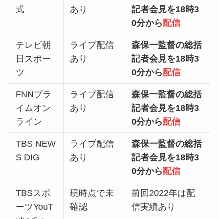
式
あり
記者会見を18時3
0分から
配信
テレビ朝
ライブ配信
森保一監督の総括
日スポー
あり
記者会見を18時3
ツ
0分から
配信
FNNプラ
ライブ配信
森保一監督の総括
イムオン
あり
記者会見を18時3
ライン
0分から
配信
TBS NEW
ライブ配信
森保一監督の総括
S DIG
あり
記者会見を18時3
0分から
配信
TBSスポ
現時点で未
前回2022年は配
ーツYouT
確認
信実績あり