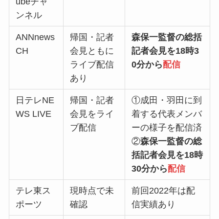
ubeチャ
ンネル
ANNnews
帰国・記者
森保一監督の総括
CH
会見ともに
記者会見を18時3
ライブ配信
0分から
配信
あり
日テレNE
帰国・記者
①成田・羽田に到
WS LIVE
会見をライ
着する代表メンバ
ブ配信
ーの様子を配信済
②
森保一監督の総
括記者会見を18時
30分から
配信
テレ東ス
現時点で未
前回2022年は配
ポーツ
確認
信実績あり