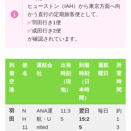
ヒューストン（IAH）から東京方面へ向
かう直行の定期旅客便として、
✅羽田行き1便
✅成田行き2便
が確認されています。
到
便
運航会
出発
到着
運航
所
着
名
社
時刻
時刻
曜日
要
空
（現
（日
時
港
地）
本時
間
間）
羽
N
ANA運
11:3
翌日
毎日
約
田
H
航・U
5
15:2
1
11
nited
5
3