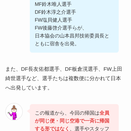
MF鈴木唯人選手
DF鈴木淳之介選手
FW塩貝健人選手
FW後藤啓介選手らが、
日本協会の山本昌邦技術委員長と
ともに宿舎を出発。
また、DF長友佑都選手、DF板倉滉選手、FW上田
綺世選手など、選手たちは複数便に分かれて日本
へ出発しています。
この報道から、今回の帰国は
全員
が同じ便・同じ空港で一斉に帰国
する形ではなく
、選手やスタッフ