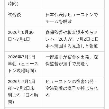
時間）
試合後
日本代表はヒューストンで
チームを解散
2026年6月30
森保監督や板倉滉主将らメ
日〜7月1日
ンバー26人が、7月2日に日
本へ帰国する見通しと報道
2026年7月1日
一部選手が宿舎を出発。森
早朝（ヒュース
保監督が握手で見送り
トン現地時間）
2026年7月1日
ヒューストンの宿舎出発・
夜〜7月2日未
空港到着の様子が報じられ
明ごろ（日本時
る
間）