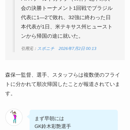
会の決勝トーナメント1回戦でブラジル
代表に1―2で敗れ、32強に終わった日
本代表が1日、米テキサス州ヒュースト
ンから帰国の途に就いた。
引用元：
スポニチ 2026年7月2日 00:13
森保一監督、選手、スタッフらは複数便のフライ
トに分かれて順次帰国したことが報道されていま
す。
まず早朝には
GK鈴木彩艶選手