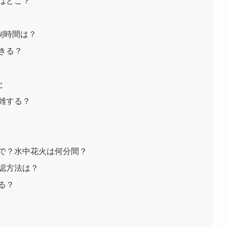
アはどこ？
制時間は？
できる？
と
混雑する？
まで？水中花火は何分間？
確認方法は？
る？