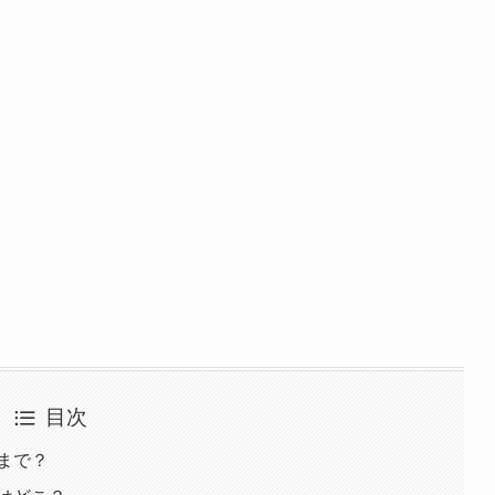
目次
時まで？