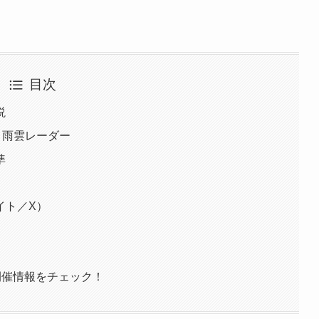
目次
説
・雨雲レーダー
準
イト／X）
開催情報をチェック！