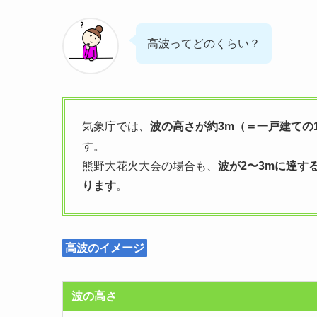
高波ってどのくらい？
気象庁では、
波の高さが約3m（＝一戸建ての
す。
熊野大花火大会の場合も、
波が2〜3mに達す
ります
。
高波のイメージ
波の高さ