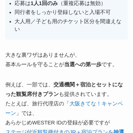
応募は
1人1回のみ
（重複応募は無効）
同行者をしっかり登録しないと入場不可
大人用／子ども用のチケット区分を間違えな
い
大きな裏ワザはありませんが、
基本ルールを守ることが
当選への第一歩
です。
例えば、一部では、
交通機関＋宿泊とセットにな
った観覧席付きプラン
も提供されています。
たとえば、旅行代理店の「
大阪きてな！キャンペ
ーン
」では、
あらかじめWESTER IDの登録が必要ですが
ステージ付近観覧権付きのJR＋宿泊プランを
抽選