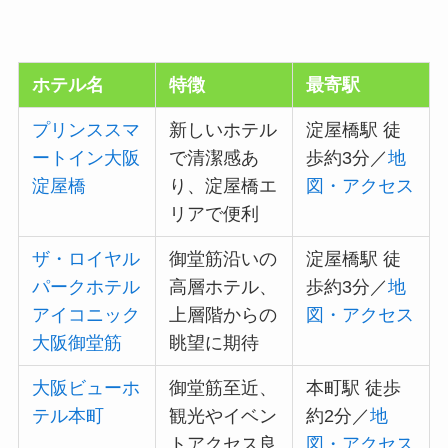
ホテル名
特徴
最寄駅
プリンススマ
新しいホテル
淀屋橋駅 徒
ートイン大阪
で清潔感あ
歩約3分／
地
淀屋橋
り、淀屋橋エ
図・アクセス
リアで便利
ザ・ロイヤル
御堂筋沿いの
淀屋橋駅 徒
パークホテル
高層ホテル、
歩約3分／
地
アイコニック
上層階からの
図・アクセス
大阪御堂筋
眺望に期待
大阪ビューホ
御堂筋至近、
本町駅 徒歩
テル本町
観光やイベン
約2分／
地
トアクセス良
図・アクセス