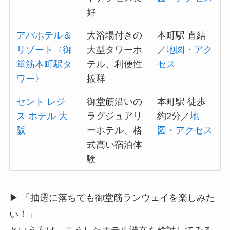
好
アパホテル＆
大浴場付きの
本町駅 直結
リゾート〈御
大型タワーホ
／
地図・アク
堂筋本町駅タ
テル、利便性
セス
ワー〉
抜群
セント レジ
御堂筋沿いの
本町駅 徒歩
ス ホテル 大
ラグジュアリ
約2分／
地
阪
ーホテル、格
図・アクセス
式高い宿泊体
験
▶ 「抽選に落ちても御堂筋ランウェイを楽しみた
い！」