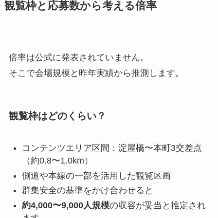
観覧枠と応募数から考える倍率
倍率は公式に発表されていません。
そこで会場規模と昨年実績から推測します。
観覧枠はどのくらい？
コンテンツエリア区間：淀屋橋〜本町3交差点
（約0.8〜1.0km）
側道や本線の一部を活用した観覧区画
群集安全の基準をかけ合わせると
約4,000〜9,000人規模
の収容が妥当と推定され
ます。