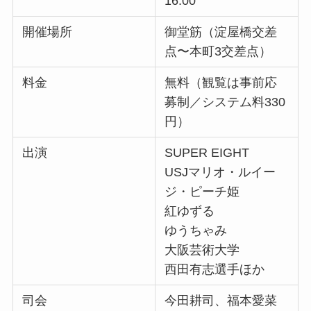
16:00
開催場所
御堂筋（淀屋橋交差
点〜本町3交差点）
料金
無料（観覧は事前応
募制／システム料330
円）
出演
SUPER EIGHT
USJマリオ・ルイー
ジ・ピーチ姫
紅ゆずる
ゆうちゃみ
大阪芸術大学
西田有志選手ほか
司会
今田耕司、福本愛菜