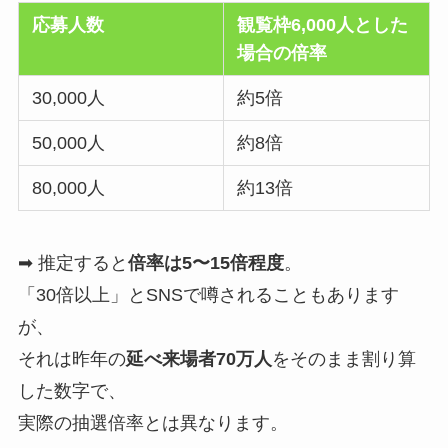
応募人数
観覧枠6,000人とした
場合の倍率
30,000人
約5倍
50,000人
約8倍
80,000人
約13倍
➡ 推定すると
倍率は5〜15倍程度
。
「30倍以上」とSNSで噂されることもあります
が、
それは昨年の
延べ来場者70万人
をそのまま割り算
した数字で、
実際の抽選倍率とは異なります。