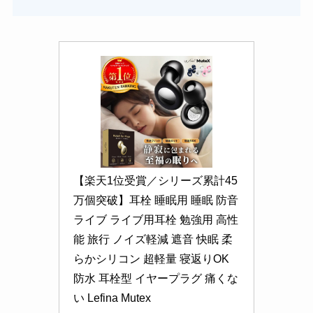
【楽天1位受賞／シリーズ累計45
万個突破】耳栓 睡眠用 睡眠 防音 
ライブ ライブ用耳栓 勉強用 高性
能 旅行 ノイズ軽減 遮音 快眠 柔
らかシリコン 超軽量 寝返りOK 
防水 耳栓型 イヤープラグ 痛くな
い Lefina Mutex