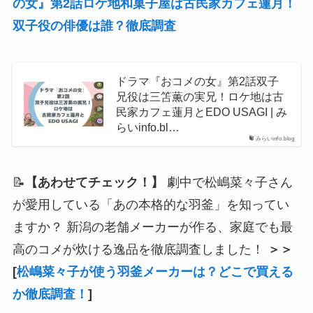
の女』第2話ロケ地和菓子屋は古民家カフェ蓮月！
双子役の俳優は誰？徹底調査
ドラマ『おコメの女』第2話双子
兄役は三笘薫の実兄！ロケ地は古
民家カフェ蓮月とEDO USAGI | み
らいinfo.bl…
みらいinfo.blog
📝
【あわせてチェック！】
劇中で松嶋菜々子さん
が愛用している「あの本格的な羽釜」を知ってい
ますか？ 新潟の老舗メーカーが作る、家庭でも最
高のコメが炊ける逸品を徹底調査しました！
＞＞
[
松嶋菜々子が使う羽釜メーカーは？どこで買える
か徹底調査！
]