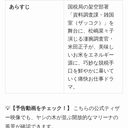
あらすじ
国税局の架空部署
「資料調査課・雑国
室（ザッコク）」を
舞台に、松嶋菜々子
演じる凄腕調査官・
米田正子が、美味し
いお米をエネルギー
源に、巧妙な脱税手
口を鮮やかに暴いて
いく痛快お仕事ドラ
マ。
💡
【予告動画をチェック！】
こちらの公式ティザ
ー映像でも、ヤシの木が並ぶ開放的なマリーナの
風景が確認できます。