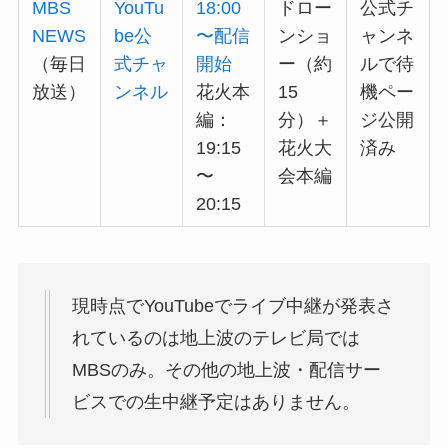
MBS
YouTu
18:00
ドロー
公式チ
NEWS
be公
〜配信
ンショ
ャンネ
（毎日
式チャ
開始
ー（約
ルで待
放送）
ンネル
花火本
15
機ペー
編：
分）＋
ジ公開
19:15
花火大
済み
〜
会本編
20:15
現時点でYouTubeでライブ中継が発表さ
れているのは地上波のテレビ局では
MBSのみ。その他の地上波・配信サー
ビスでの生中継予定はありません。