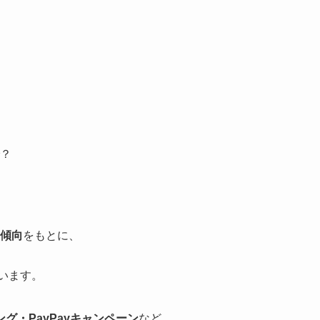
？
の傾向
をもとに、
います。
グ・PayPayキャンペーン
など、