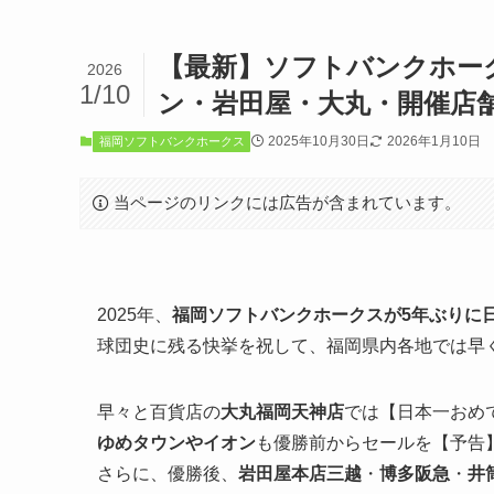
【最新】ソフトバンクホーク
2026
1/10
ン・岩田屋・大丸・開催店
2025年10月30日
2026年1月10日
福岡ソフトバンクホークス
当ページのリンクには広告が含まれています。
2025年、
福岡ソフトバンクホークスが5年ぶりに日
球団史に残る快挙を祝して、福岡県内各地では早
早々と百貨店の
大丸福岡天神店
では【日本一おめ
ゆめタウンやイオン
も優勝前からセールを【予告
さらに、優勝後、
岩田屋本店三越
・
博多阪急
・
井