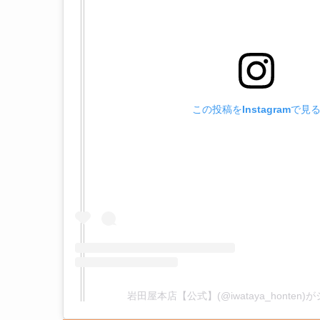
この投稿をInstagramで見
岩田屋本店【公式】(@iwataya_honten