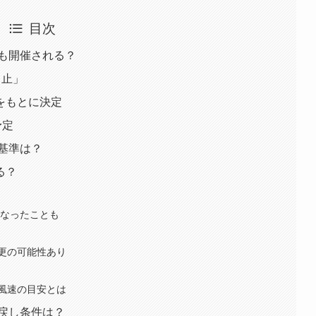
目次
でも開催される？
中止」
をもとに決定
予定
止基準は？
る？
になったことも
更の可能性あり
風速の目安とは
い戻し条件は？