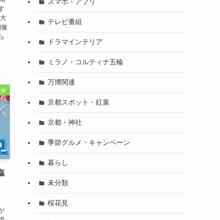
スマホ・アプリ
す
火大
テレビ番組
開催
ら
ドラマインテリア
ミラノ・コルティナ五輪
万博関連
大会
京都スポット・紅葉
京都・神社
季節グルメ・キャンペーン
暮らし
臨
未分類
桜花見
が
場