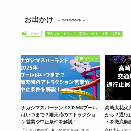
お出かけ
– category –
お出かけ
花火大会
イベント
京都スポット・紅葉
桜花見
イベント
ナガシマスパーランド2025年プール
高崎大花火大
はいつまで？雨天時のアトラクショ
から？通行
ン営業や中止条件を解説！
トを徹底解
「ナガシマのプールって雨でもやってる
高崎大花火大会