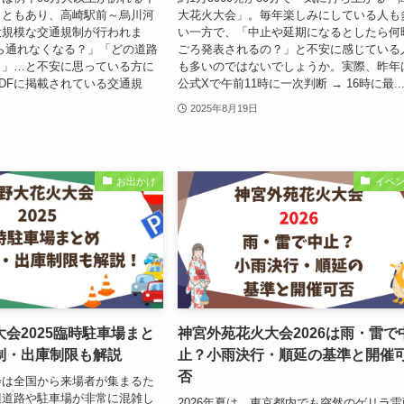
こともあり、高崎駅前～烏川河
大花火大会」。毎年楽しみにしている人も
大規模な交通規制が行われま
い一方で、「中止や延期になるとしたら何
ら通れなくなる？」「どの道路
ごろ発表されるの？」と不安に感じている
？」…と不安に思っている方に
も多いのではないでしょうか。実際、昨年
DFに掲載されている交通規
公式Xで午前11時に一次判断 → 16時に最..
2025年8月19日
お出かけ
イベ
会2025臨時駐車場まと
神宮外苑花火大会2026は雨・雷で
制・出庫制限も解説
止？小雨決行・順延の基準と開催
否
会は全国から来場者が集まるた
辺道路や駐車場が非常に混雑し
2026年夏は、東京都内でも突然のゲリラ雷