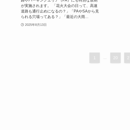
路やパーキングエリア（PA）にも特別な規制
が実施されます。 「花火大会の日って、高速
道路も通行止めになるの？」「PAやSAから見
られる穴場ってある？」「最近の大雨...
2025年8月13日
1
...
20
2