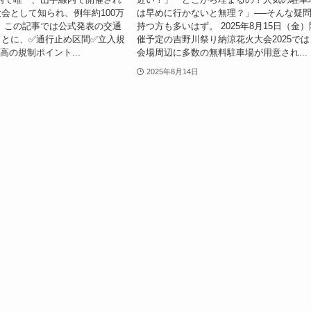
会として知られ、例年約100万
は早めに行かないと無理？」──そんな疑
 この記事では公式発表の交通
持つ方も多いはず。 2025年8月15日（金）
もとに、✅通行止め区間✅立入規
催予定の吉野川祭り納涼花火大会2025では
高の規制ポイント...
会場周辺に多数の無料駐車場が用意され...
2025年8月14日