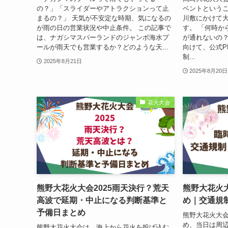
の？」「スライダーやアトラクションって止
ベントという
まるの？」 天気が不安定な時期、気になるの
川敷にかけて
が雨の日の営業状況や中止条件。 この記事で
す。 「何時か
は、ナガシマスパーランドのジャンボ海水プ
が通れないの
ールが雨天でも営業するか？どのような天...
向けて、公式P
制...
2025年8月21日
2025年8月20日
花火大会
熊野大花火大会2025雨天決行？荒天
熊野大花火大
高波で延期・中止になる判断基準と
め｜交通規
予備日まとめ
熊野大花火大
め、当日は周
熊野大花火大会は、海上から花火を投げ込む