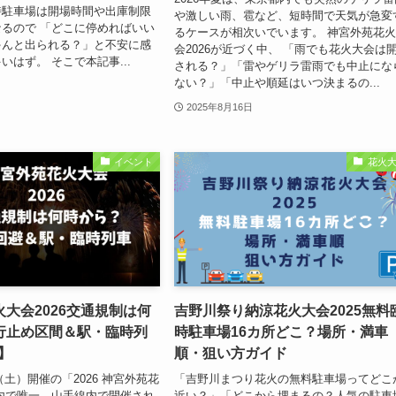
時駐車場は開場時間や出庫制限
や激しい雨、雹など、短時間で天気が急変
るので 「どこに停めればいい
るケースが相次いでいます。 神宮外苑花
ゃんと出られる？」と不安に感
会2026が近づく中、 「雨でも花火大会は
いはず。 そこで本記事...
される？」「雷やゲリラ雷雨でも中止にな
ない？」「中止や順延はいつ決まるの...
2025年8月16日
イベント
花火
大会2026交通規制は何
吉野川祭り納涼花火大会2025無料
行止め区間＆駅・臨時列
時駐車場16カ所どこ？場所・満車
】
順・狙い方ガイド
日（土）開催の「2026 神宮外苑花
「吉野川まつり花火の無料駐車場ってどこ
内で唯一、山手線内で開催され
近い？」「どこから埋まるの？人気の駐車