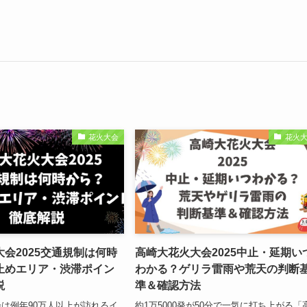
花火大会
花火
会2025交通規制は何時
高崎大花火大会2025中止・延期い
止めエリア・渋滞ポイン
わかる？ゲリラ雷雨や荒天の判断
説
準＆確認方法
は例年90万人以上が訪れるイ
約1万5000発が50分で一気に打ち上がる「