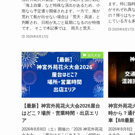
ます。特に臨
「海上自爆」など特殊な演出があるため、小
がそれぞれ異な
雨なら予定通り開催されます。一方で、海が
の？帰りはち
荒れて船が出せない場合は「荒天・高波」と
じている方も多
判断され、日程が丸ごと延期になるのが特徴
です。 そこで本記事では、 雨天と荒天...
2025年8月17日
2025年8月17日
花火大会
【最新】神宮外苑花火大会2026屋台
神宮外苑花火
はどこ？場所・営業時間・出店エリ
時から？通
ア
車【8/8最新
2026年8月8日（土）開催の「2026 神宮外苑花
2026年8月8
火大会」。「屋台はどこに出る？」「何時か
火大会」。 都