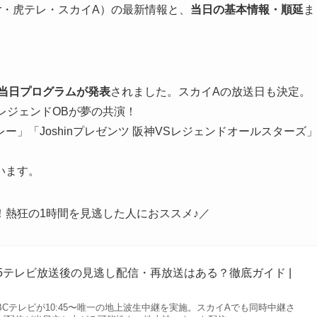
er・虎テレ・スカイA）の最新情報と、
当日の基本情報・順延
ま
の当日プログラムが発表
されました。スカイAの放送日も決定。
レジェンドOBが夢の共演！
」「Joshinプレゼンツ 阪神VSレジェンドオールスターズ
います。
熱狂の1時間を見逃した人におススメ♪／
25テレビ放送後の見逃し配信・再放送はある？徹底ガイド |
ABCテレビが10:45〜唯一の地上波生中継を実施。スカイAでも同時中継さ