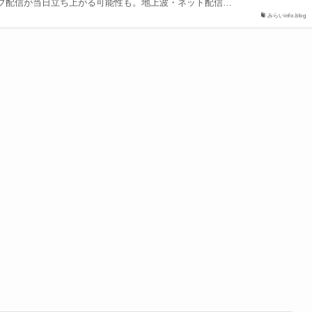
ライブ配信が当日立ち上がる可能性も。地上波・ネット配信…
みらいinfo.blog