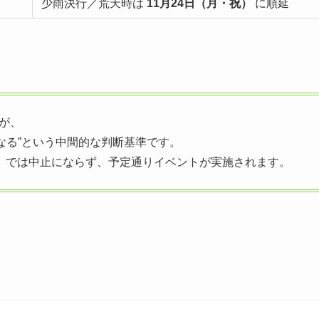
少雨決行／荒天時は
11月24日（月・祝）
に順延
が、
なる”という中間的な判断基準です。
）
では中止にならず、予定通りイベントが実施されます。