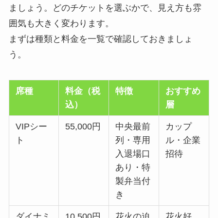
ましょう。どのチケットを選ぶかで、見え方も雰
囲気も大きく変わります。
まずは種類と料金を一覧で確認しておきましょ
う。
席種
料金（税
特徴
おすすめ
込）
層
VIPシー
55,000円
中央最前
カップ
ト
列・専用
ル・企業
入退場口
招待
あり・特
製弁当付
き
ダイナミ
10,500円
花火の迫
花火好