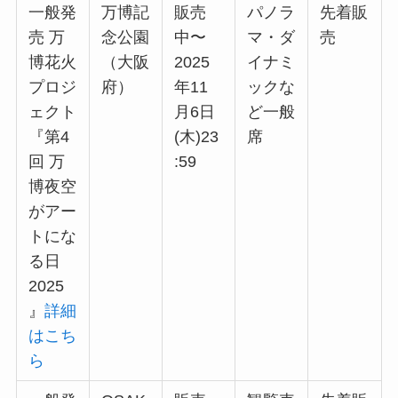
一般発
万博記
販売
パノラ
先着販
売 万
念公園
中〜
マ・ダ
売
博花火
（大阪
2025
イナミ
プロジ
府）
年11
ックな
ェクト
月6日
ど一般
『第4
(木)23
席
回 万
:59
博夜空
がアー
トにな
る日
2025
』
詳細
はこち
ら