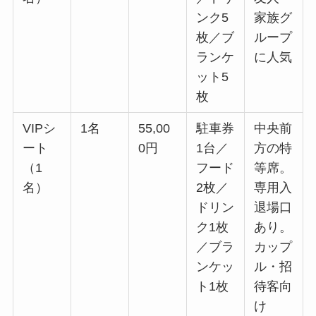
ンク5
家族グ
枚／ブ
ループ
ランケ
に人気
ット5
枚
VIPシ
1名
55,00
駐車券
中央前
ート
0円
1台／
方の特
（1
フード
等席。
名）
2枚／
専用入
ドリン
退場口
ク1枚
あり。
／ブラ
カップ
ンケッ
ル・招
ト1枚
待客向
け