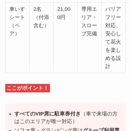
車いす
2名
21,00
専用エ
バリア
シート
（付添
0円
リア・
フリー
（ペ
含む）
スロー
対応、
ア）
プ完備
安心し
て花火
を楽し
める設
計
ここがポイント！
すべてのVIP席に駐車券付き
（車で来場の方
はこのエリアが唯一対応）
ソファ席・グランピング席は
グループ利用専