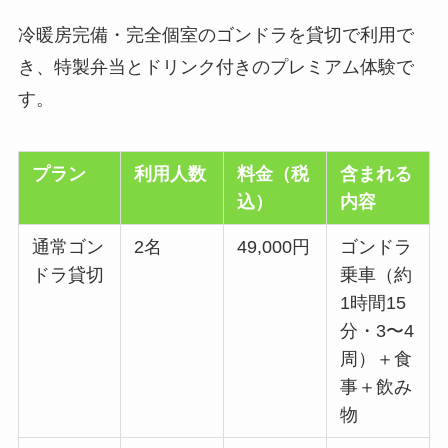
冷暖房完備・完全個室のゴンドラを貸切で利用で
き、特製弁当とドリンク付きのプレミアム体験で
す。
プラン
利用人数
料金（税
含まれる
込）
内容
通常ゴン
2名
49,000円
ゴンドラ
ドラ貸切
乗車（約
1時間15
分・3〜4
周）＋食
事＋飲み
物