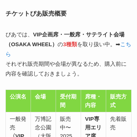
チケットぴあ販売概要
ぴあでは、
VIP企画席・一般席・サテライト会場
（OSAKA WHEEL）
の
3種類
を取り扱い中。➡
こち
ら
それぞれ販売期間や会場が異なるため、購入前に
内容を確認しておきましょう。
公演名
会場
受付期
席種・
販売方
間
内容
式
一般発
万博記
販売
VIP専
先着販
売
念公園
中〜
用エリ
売
〈VIP
（大阪
2025
ア席