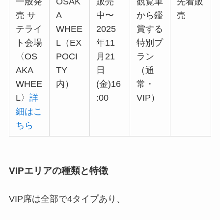
一般発
OSAK
販売
観覧車
先着販
売 サ
A
中〜
から鑑
売
テライ
WHEE
2025
賞する
ト会場
L（EX
年11
特別プ
〈OS
POCI
月21
ラン
AKA
TY
日
（通
WHEE
内）
(金)16
常・
L〉
詳
:00
VIP）
細はこ
ちら
VIPエリアの種類と特徴
VIP席は全部で4タイプあり、