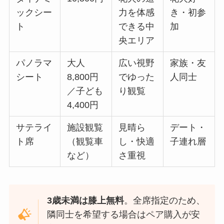
ックシー
力を体感
き・初参
ト
できる中
加
央エリア
パノラマ
大人
広い視野
家族・友
シート
8,800円
でゆった
人同士
／子ども
り観覧
4,400円
サテライ
施設観覧
見晴ら
デート・
ト席
（観覧車
し・快適
子連れ層
など）
さ重視
3歳未満は膝上無料
。全席指定のため、
隣同士を希望する場合はペア購入が安