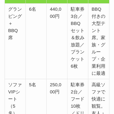
グラン
6名
440,0
駐車券
BBQ
ピング
00円
3台／
付きの
＋
BBQ
大型テ
BBQ
セット
ント
席
＆飲み
席。家
放題／
族・グ
ブラン
ルー
ケット
プ・企
6枚
業利用
に最適
ソファ
5名
250,0
駐車券
高級ソ
VIPシ
00円
2台／
ファで
ート
フード
快適に
（5
10枚
観覧。
名）
／ドリ
友人・