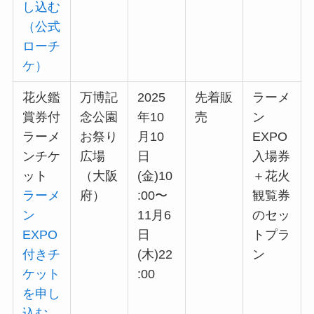
し込む
（公式
ローチ
ケ）
花火鑑
万博記
2025
先着販
ラーメ
賞券付
念公園
年10
売
ン
ラーメ
お祭り
月10
EXPO
ンチケ
広場
日
入場券
ット
（大阪
(金)10
＋花火
ラーメ
府）
:00〜
観覧券
ン
11月6
のセッ
EXPO
日
トプラ
付きチ
(木)22
ン
ケット
:00
を申し
込む