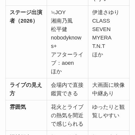
ステージ出演
≒JOY
伊達さゆり
者（2026）
湘南乃風
CLASS
松平健
SEVEN
nobodyknow
MYERA
s+
T.N.T
アフターライ
ほか
ブ：aoen
ほか
ライブの見え
会場内で直接
大画面に映像
方
鑑賞できる
中継あり
雰囲気
花火とライブ
ゆったりと観
の熱気を間近
覧しやすい
で感じられる