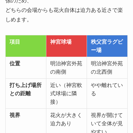
係のため、
どちらの会場からも花火自体は迫力ある近さで楽
しめます。
項目
神宮球場
秩父宮ラグビ
ー場
位置
明治神宮外苑
明治神宮外苑
の南側
の北西側
打ち上げ場所
近い（神宮軟
やや離れてい
との距離
式球場に隣
る
接）
視界
花火が大きく
視界が開けて
迫力あり
いて全体が見
やすい