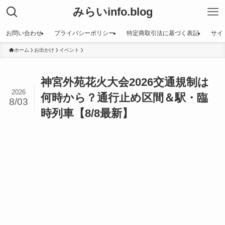
みらいinfo.blog
お問い合わせ
プライバシーポリシー
特定商取引法に基づく表記
サイ
ホーム
お出かけ
イベント
神宮外苑花火大会2026交通規制は
2026
何時から？通行止め区間＆駅・臨
8/03
時列車【8/8最新】