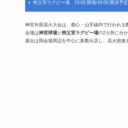
秩父宮ラグビー場 15:00 開場/16:00 開演予定
神宮外苑花火大会は、都心・山手線内で行われる
会場は
神宮球場
と
秩父宮ラグビー場
の2カ所に分
屋台は両会場周辺を中心に多数出店し、花火前後