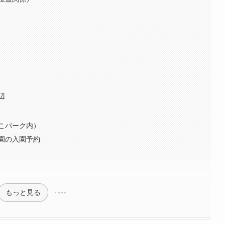
辺
こパーク内）
園の入園予約
もっと見る