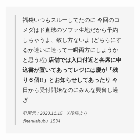
福袋いつもスルーしてたのに 今回のコ
メダはド直球のソファ生地だから予約
しちゃうよ、致し方ないよ (どちらにす
るか迷いに迷って一瞬両方にしようか
と思う程)
店舗では入口付近と各席に申
込書が置いてあってレジには慶が「残
り６個!!」とお知らせしてあったり
今
日から受付開始なのにみんな興奮し過
ぎ
引用元：2023.11.15 X投稿より
@tenkahubu_1534