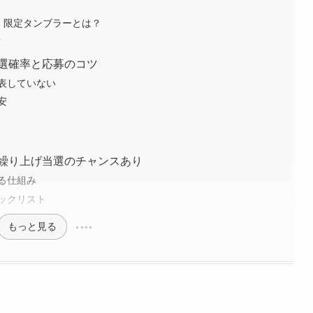
prise!」限定タンブラーとは？
？
当選確率と応募のコツ
表していない
安
も繰り上げ当選のチャンスあり
る仕組み
ックリスト
もっと見る