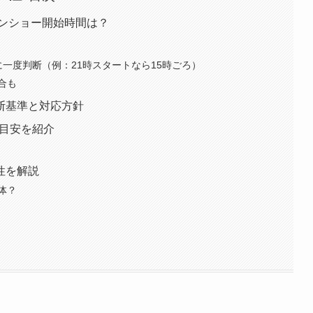
ーンショー開始時間は？
一度判断（例：21時スタートなら15時ごろ）
合も
断基準と対応方針
の目安を紹介
性を解説
体？