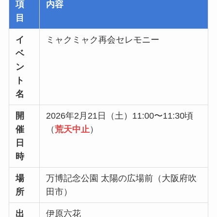
項
内容
目
イ
ミャクミャク再会セレモニー
ベ
ン
ト
名
開
2026年2月21日（土）11:00〜11:30頃
催
（
荒天中止
）
日
時
場
万博記念公園 太陽の広場前（大阪府吹
所
田市）
出
伊原六花