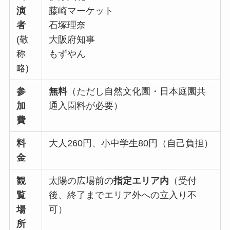
演
藤崎マーケット
者
石塚理奈
(敬
大阪府知事
称
もずやん
略)
参
無料
（ただし自然文化園・日本庭園共
加
通入園料が必要）
費
料
大人260円、小中学生80円（自己負担）
金
観
太陽の広場前の
指定エリア内
（受付
覧
後、終了までエリア外への立入り不
場
可）
所