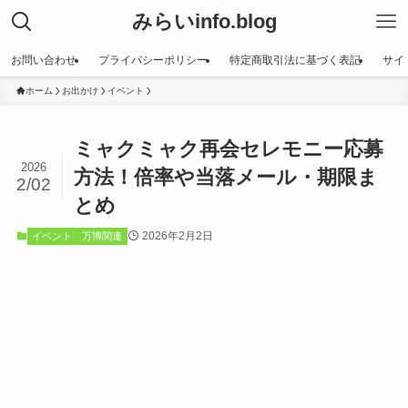
みらいinfo.blog
お問い合わせ
プライバシーポリシー
特定商取引法に基づく表記
サイ
ホーム
お出かけ
イベント
ミャクミャク再会セレモニー応募
2026
方法！倍率や当落メール・期限ま
2/02
とめ
2026年2月2日
イベント
万博関連