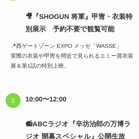
🎥『SHOGUN 将軍』甲冑・衣装特
別展示 予約不要で観覧可能
📍西ゲートゾーン EXPO メッセ「WASSE」
実際の衣装や甲冑を間近で見られるエミー賞衣装
展＆第1話の特別上映。
10:00〜12:00
📻ABCラジオ『辛坊治郎の万博ラ
ジオ 開幕スペシャル』公開生放