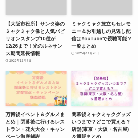
【大阪市役所】サンタ姿の
ミャクミャク旅立ちセレモ
ミャクミャク像と人気パビ
ニー＆お引越しの見逃し配
リオンスタンプ10種が
信はYouTubeで視聴可能？
12/26まで！光のルネサン
一覧まとめ
ス期間延長情報
2025年11月28日
2025年12月4日
万博後イベント＆グルメま
閉幕後ミャクミャクグッズ
とめ｜閉幕後に行けるレス
いつまで？どこで買える？
トラン・花火大会・キャン
店舗(東京・大阪・名古屋)
ペーン徹底解説
＆通販まとめ