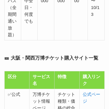
パス
中全
000
000
00
〜
（全
日・
10/1
期間
何度
3
通い
でも
放
題）
🎫 大阪・関西万博チケット購入サイト一覧
区分
サービス
特徴
購入リン
名
ク
✅公式
万博チケ
チケット
公式ペー
ット情報
種類・価
ジ
ページ
格の総合