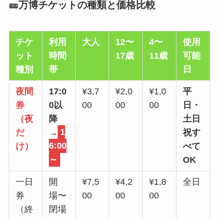
🎫万博チケットの種類と価格比較
チケ
利用
大人
12〜
4〜
使用
ット
時間
17歳
11歳
可能
種別
帯
日
夜間
17:0
¥3,7
¥2,0
¥1,0
平
券
0以
00
00
00
日・
（夜
降
土日
だ
→
1
祝す
け）
6:00
べて
～
OK
一日
開
¥7,5
¥4,2
¥1,8
全日
券
場〜
00
00
00
（終
閉場