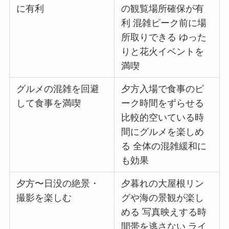
に有利
の観覧場所確保が有
利 混雑ピーク前に場
所取りできる ゆった
りと花火イベントを
満喫
グルメの混雑を回避
夕方入場で食事のピ
して食事を満喫
ーク時間をずらせる
比較的空いている時
間にグルメを楽しめ
る 全体の混雑緩和に
も効果
夕方〜日没の絶景・
夕暮れの大屋根リン
撮影を楽しむ
グや海の景観が楽し
める 写真映えする時
間帯を逃さない ライ