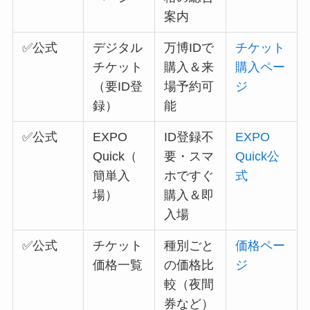
案内
✅公式
デジタル
万博IDで
チケット
チケット
購入＆来
購入ペー
（要ID登
場予約可
ジ
録）
能
✅公式
EXPO
ID登録不
EXPO
Quick（
要・スマ
Quick公
簡単入
ホですぐ
式
場）
購入＆即
入場
✅公式
チケット
種別ごと
価格ペー
価格一覧
の価格比
ジ
較（夜間
券など）