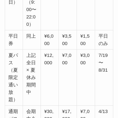
日）
（9:
00〜
22:0
0）
平日
同上
¥6,0
¥3,5
¥1,5
平日
券
00
00
00
のみ
夏パ
上記
¥12,
¥7,0
¥3,0
7/19
ス
全日
000
00
00
〜
（夏
× 夏
8/31
限定
休み
通い
期間
放
中
題）
通期
会期
¥30,
¥17,
¥7,0
4/13