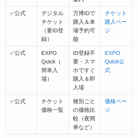
✅公式
デジタル
万博IDで
チケット
チケット
購入＆来
購入ペー
（要ID登
場予約可
ジ
録）
能
✅公式
EXPO
ID登録不
EXPO
Quick（
要・スマ
Quick公
簡単入
ホですぐ
式
場）
購入＆即
入場
✅公式
チケット
種別ごと
価格ペー
価格一覧
の価格比
ジ
較（夜間
券など）