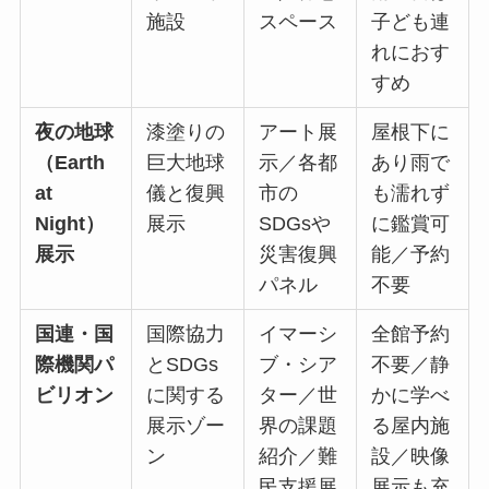
施設
スペース
子ども連
れにおす
すめ
夜の地球
漆塗りの
アート展
屋根下に
（Earth
巨大地球
示／各都
あり雨で
at
儀と復興
市の
も濡れず
Night）
展示
SDGsや
に鑑賞可
展示
災害復興
能／予約
パネル
不要
国連・国
国際協力
イマーシ
全館予約
際機関パ
とSDGs
ブ・シア
不要／静
ビリオン
に関する
ター／世
かに学べ
展示ゾー
界の課題
る屋内施
ン
紹介／難
設／映像
民支援展
展示も充