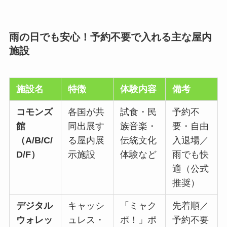
雨の日でも安心！予約不要で入れる主な屋内
施設
施設名
特徴
体験内容
備考
コモンズ
各国が共
試食・民
予約不
館
同出展す
族音楽・
要・自由
（A/B/C/
る屋内展
伝統文化
入退場／
D/F）
示施設
体験など
雨でも快
適（公式
推奨）
デジタル
キャッシ
「ミャク
先着順／
ウォレッ
ュレス・
ポ！」ポ
予約不要