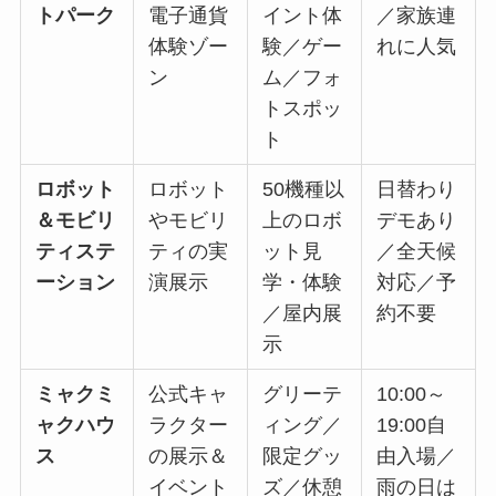
トパーク
電子通貨
イント体
／家族連
体験ゾー
験／ゲー
れに人気
ン
ム／フォ
トスポッ
ト
ロボット
ロボット
50機種以
日替わり
＆モビリ
やモビリ
上のロボ
デモあり
ティステ
ティの実
ット見
／全天候
ーション
演展示
学・体験
対応／予
／屋内展
約不要
示
ミャクミ
公式キャ
グリーテ
10:00～
ャクハウ
ラクター
ィング／
19:00自
ス
の展示＆
限定グッ
由入場／
イベント
ズ／休憩
雨の日は