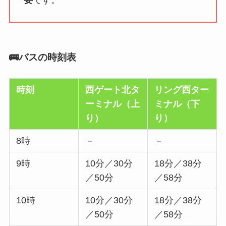
🚌バスの時刻表
時刻
西ゲート北タ
リング西ター
ーミナル（上
ミナル（下
り）
り）
8時
－
－
9時
10分／30分
18分／38分
／50分
／58分
10時
10分／30分
18分／38分
／50分
／58分