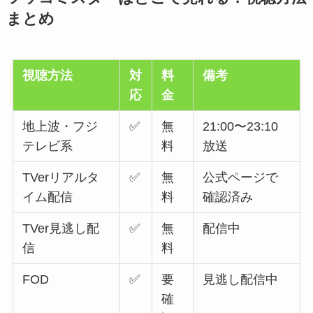
まとめ
視聴方法
対
料
備考
応
金
地上波・フジ
✅
無
21:00〜23:10
テレビ系
料
放送
TVerリアルタ
✅
無
公式ページで
イム配信
料
確認済み
TVer見逃し配
✅
無
配信中
信
料
FOD
✅
要
見逃し配信中
確