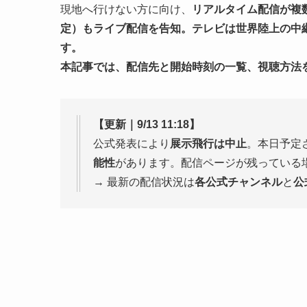
現地へ行けない方に向け、
リアルタイム配信が複
定）もライブ配信を告知。テレビは世界陸上の中継
す。
本記事では、配信先と開始時刻の一覧、視聴方法
【更新｜9/13 11:18】
公式発表により
展示飛行は中止
。本日予定
能性
があります。配信ページが残っている
→ 最新の配信状況は
各公式チャンネル
と
公