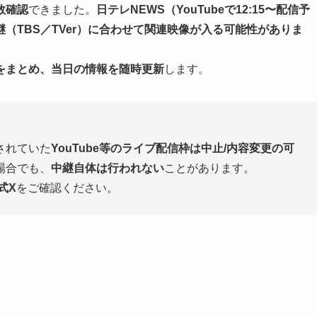
数確認
できました。
日テレNEWS（YouTubeで12:15〜配信予
（TBS／TVer）に合わせて関連映像が入る可能性がありま
をまとめ、当日の情報を随時更新
します。
されていた
YouTube等のライブ配信枠は中止/内容変更の可
場合でも、
中継自体は行われない
ことがあります。
式X
をご確認ください。