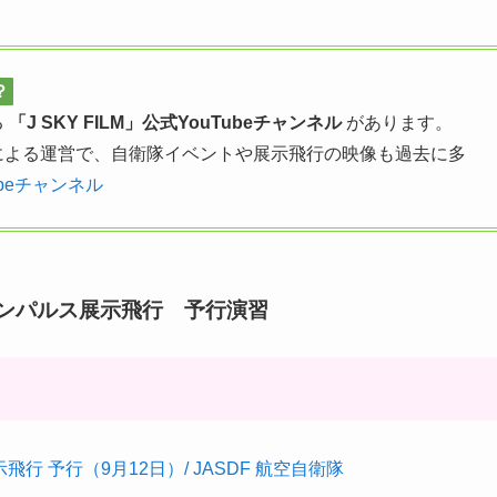
？
る
「J SKY FILM」公式YouTubeチャンネル
があります。
による運営で、自衛隊イベントや展示飛行の映像も過去に多
Tubeチャンネル
ーインパルス展示飛行 予行演習
了
示飛行 予行（9月12日）/ JASDF 航空自衛隊