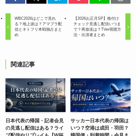
WBC2026はどこで見れ
【2026お正月SP】格付け
る？地上波は？アマプラ配
チェック見逃し配信いつま
信とネトフリ本戦独占まと
で？再放送は？TVer視聴方
め
法・出演者まとめ
関連記事
日本代表の帰国・記者会見
サッカー日本代表の帰国は
の見逃し配信はある？ライ
いつ？空港は成田・羽田？
ブ配信やリプレイも【W杯
帰国便・到着時間・会見ま