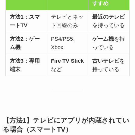
すすめ
方法1：スマ
テレビとネッ
最近のテレビ
ートTV
ト回線のみ
を持っている
方法2：ゲー
PS4/PS5、
ゲーム機
を持
ム機
Xbox
っている
方法3：専用
Fire TV Stick
古いテレビ
を
端末
など
持っている
【方法1】テレビにアプリが内蔵されてい
る場合（スマートTV）