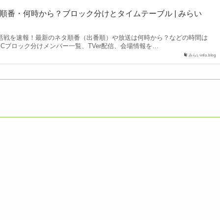
ネタ順番・何時から？ブロック分けとタイムテーブル | みらい
者復活戦を速報！最新のネタ順番（出番順）や放送は何時から？などの時間は
Cブロック分けメンバー一覧、TVer配信、会場情報を…
みらいinfo.blog