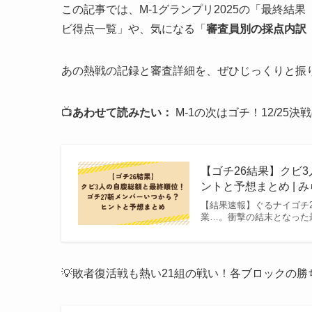
この記事では、M-1グランプリ2025の「最終
ビ得点一覧」や、気になる「
審査員別の採点内訳
あの熱戦の記録と審査詳細を、ぜひじっくりと振
📺
あわせて読みたい：
M-1の次はゴチ！12/25
【ゴチ26結果】クビ
ントと予想まとめ | みら
【結果速報】ぐるナイゴチ2
業…。衝撃の結末となった
💡敗者復活戦も熱い21組の戦い！各ブロックの