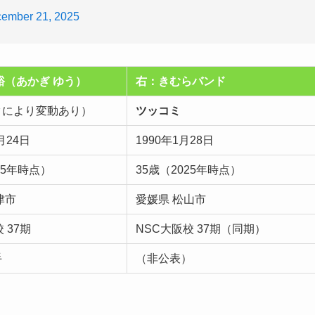
ember 21, 2025
裕（あかぎ ゆう）
右：きむらバンド
タにより変動あり）
ツッコミ
月24日
1990年1月28日
25年時点）
35歳（2025年時点）
津市
愛媛県 松山市
 37期
NSC大阪校 37期（同期）
手
（非公表）