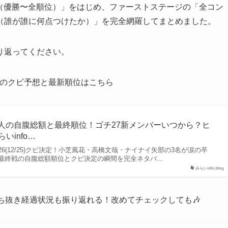
結果（優勝〜全順位）」をはじめ、ファーストステージの「全コン
（誰が誰に何点つけたか）」を完全網羅してまとめました。
り返ってください。
決戦のクビ予想と最新順位はこちら
3人の自腹総額と最終順位！ゴチ27新メンバーいつから？ヒ
いinfo…
6(12/25)クビ決定！小芝風花・高橋文哉・ナイナイ矢部の3名が涙の卒
最終戦の自腹総額順位とクビ決定の瞬間を完全ネタバ…
みらいinfo.blog
勝ち抜き経過状況も振り返れる！改めてチェックしても🎶