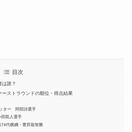
目次
勝者は誰？
ファーストラウンドの順位・得点結果
ッター 阿部詩選手
小田凱人選手
74代横綱・豊昇龍智勝