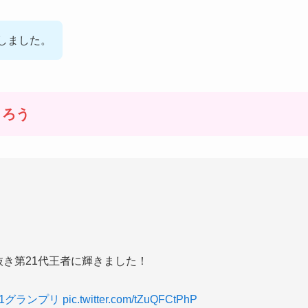
しました。
くろう
抜き第21代王者に輝きました！
M1グランプリ
pic.twitter.com/tZuQFCtPhP