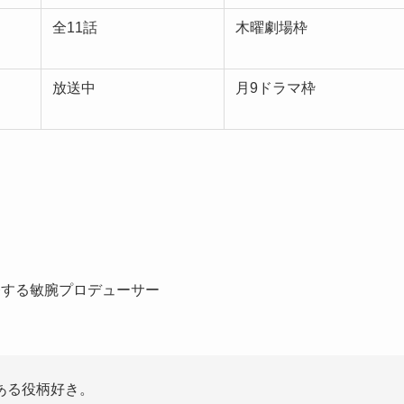
全11話
木曜劇場枠
放送中
月9ドラマ枠
務する敏腕プロデューサー
ある役柄好き。