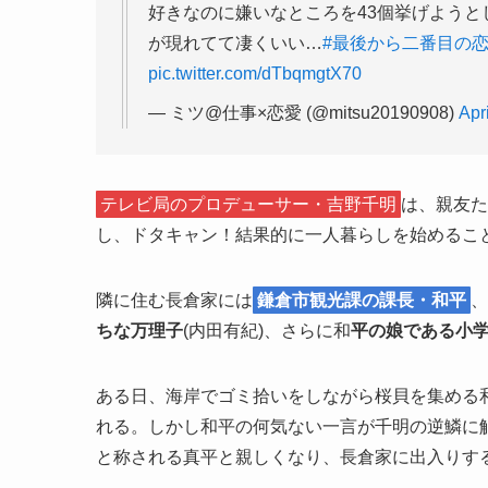
好きなのに嫌いなところを43個挙げようと
が現れてて凄くいい…
#最後から二番目の
pic.twitter.com/dTbqmgtX70
— ミツ@仕事×恋愛 (@mitsu20190908)
Apr
テレビ局のプロデューサー・吉野千明
は、親友た
し、ドタキャン！結果的に一人暮らしを始めるこ
隣に住む長倉家には
鎌倉市観光課の課長・和平
、
ちな万理子
(内田有紀)、さらに和
平の娘である小
ある日、海岸でゴミ拾いをしながら桜貝を集める
れる。しかし和平の何気ない一言が千明の逆鱗に
と称される真平と親しくなり、長倉家に出入りす