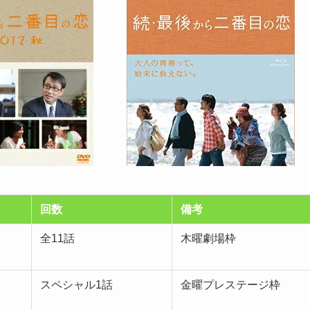
回数
備考
全11話
木曜劇場枠
スペシャル1話
金曜プレステージ枠