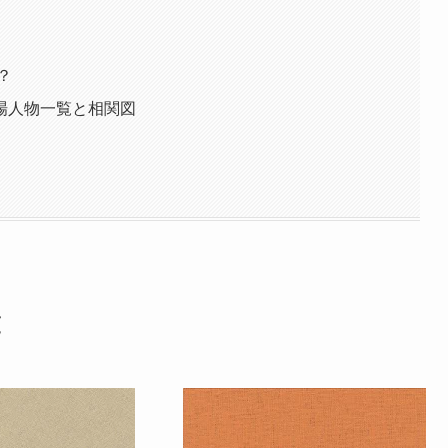
？
場人物一覧と相関図
覧