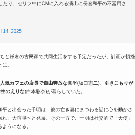
したり、セリフ中にCMに入れる演出に長倉和平の不器用さ
恋
il 14, 2025
ちと鎌倉の古民家で共同生活をする予定だったが、計画が頓挫
とに。
人気カフェの店長で自由奔放な真平
(坂口憲二)、
引きこもりが
学生のえりな
(白本彩奈)が暮らしていた。
和平と出会った千明は、彼の亡き妻にまつわる話に心を動かさ
触れ、大喧嘩へと発展。その一方で、千明は社交的で「天使」
るようになる。