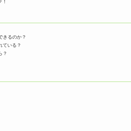
ク！
渡できるのか？
れている？
ら？