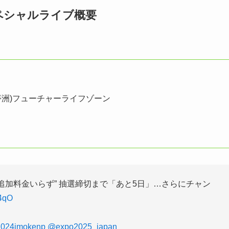
スペシャルライブ概要
阪・夢洲)フューチャーライフゾーン
追加料金いらず” 抽選締切まで「あと5日」…さらにチャン
a4qO
024imokenp
@expo2025_japan