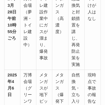
3月
会場
レ建
ンガ
換気
けが
28日
（夢
設作
ス
と封
人は
午前
洲・
業中
（高
鎖措
なし
10時
トイ
にガ
濃
置を
55分
レ建
スが
度）
講
ごろ
設
溜ま
じ、
中）
り、
再発
爆発
防止
事故
策を
実施
2025
万博
メタ
メタ
自然
現時
年4
会場
ンガ
ンガ
換
点で
月6
（グ
スが
ス
気・
事故
日
リー
地下
（爆
立ち
の報
ンワ
ピッ
発下
入り
告な