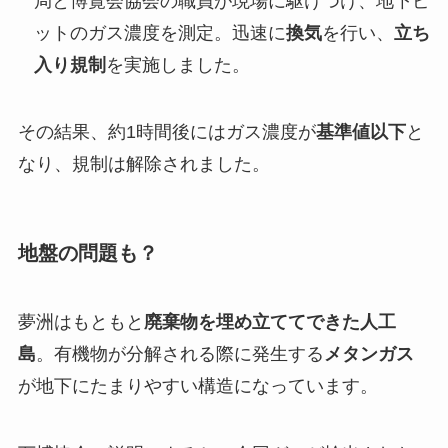
局と博覧会協会の職員が現場に駆けつけ、地下ピ
ットのガス濃度を測定。迅速に
換気
を行い、
立ち
入り規制
を実施しました。
その結果、約1時間後にはガス濃度が
基準値以下
と
なり、規制は解除されました。
地盤の問題も？
夢洲はもともと
廃棄物を埋め立ててできた人工
島
。有機物が分解される際に発生する
メタンガス
が地下にたまりやすい構造になっています。