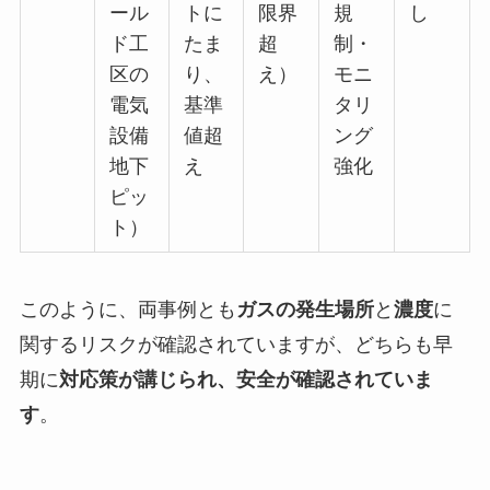
ール
トに
限界
規
し
ド工
たま
超
制・
区の
り、
え）
モニ
電気
基準
タリ
設備
値超
ング
地下
え
強化
ピッ
ト）
このように、両事例とも
ガスの発生場所
と
濃度
に
関するリスクが確認されていますが、どちらも早
期に
対応策が講じられ、安全が確認されていま
す
。