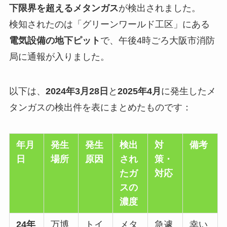
下限界を超えるメタンガス
が検出されました。
検知されたのは「グリーンワールド工区」にある
電気設備の地下ピット
で、午後4時ごろ大阪市消防
局に通報が入りました。
以下は、
2024年3月28日
と
2025年4月
に発生したメ
タンガスの検出件を表にまとめたものです：
年月
発生
発生
検出
対
備考
日
場所
原因
され
策・
たガ
対応
スの
濃度
24年
万博
トイ
メタ
急遽
幸い