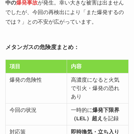
中の
爆発事故
が発生。幸い大きな被害は出ません
でしたが、今回の再検出により「また爆発するの
では？」との不安が広がっています。
メタンガスの危険度まとめ：
項目
内容
爆発の危険性
高濃度になると火気
で引火・爆発の恐れ
あり
今回の状況
一時的に
爆発下限界
（LEL）超え
を記録
対応策
即時換気・立ち入り