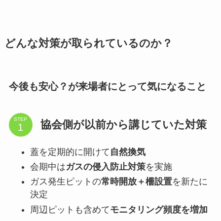
どんな対策が取られているのか？
今後も安心？が来場者にとって気になること
STEP
協会側が以前から講じていた対策
蓋を定期的に開けて
自然換気
会期中は
ガスの侵入防止対策
を実施
ガス発生ピットの
常時開放＋柵設置
を新たに
決定
周辺ピットも含めて
モニタリング頻度を増加