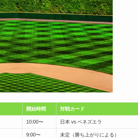
開始時間
対戦カード
10:00〜
日本 vs ベネズエラ
9:00〜
未定（勝ち上がりによる）