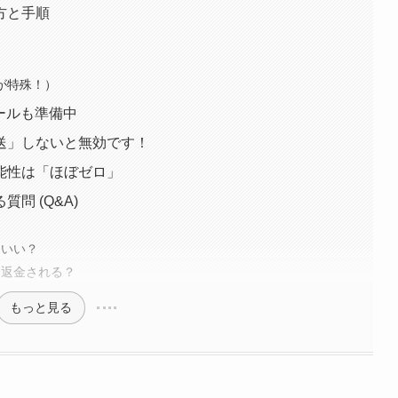
方と手順
が特殊！）
ールも準備中
送」しないと無効です！
能性は「ほぼゼロ」
問 (Q&A)
もいい？
ら返金される？
もっと見る