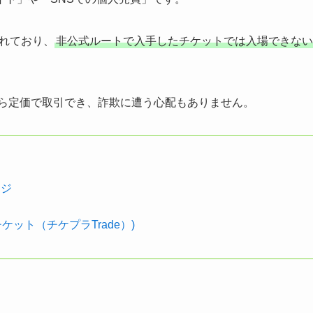
れており、
非公式ルートで入手したチケットでは入場できない
ら定価で取引でき、詐欺に遭う心配もありません。
ージ
ット（チケプラTrade）)